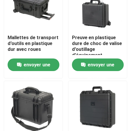
Produits
Vidéos
Mallettes de transport
Preuve en plastique
d'outils en plastique
dure de choc de valise
dur avec roues
d'outillage
Caisse de support de guitare
d'équipement
d'injection de Guider
envoyer une
envoyer une
Caisse peu profonde de support
demande
demande
Caisse de support de vol
caisse de bâti de support
Caisse de support de 19 pouces