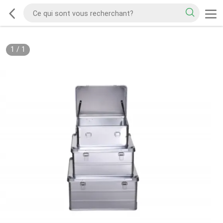
1
/
1