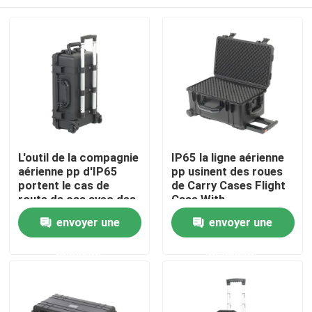
L'outil de la compagnie
IP65 la ligne aérienne
aérienne pp d'IP65
pp usinent des roues
portent le cas de
de Carry Cases Flight
route de cas avec des
Case With
roues
Accueil
envoyer une
envoyer une
demande
demande
A propos de nous
Contacts